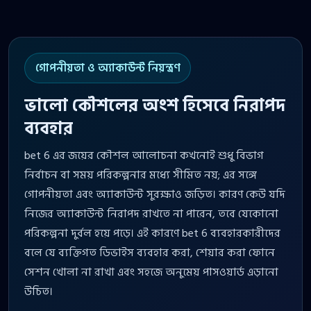
গোপনীয়তা ও অ্যাকাউন্ট নিয়ন্ত্রণ
ভালো কৌশলের অংশ হিসেবে নিরাপদ
ব্যবহার
bet 6 এর জয়ের কৌশল আলোচনা কখনোই শুধু বিভাগ
নির্বাচন বা সময় পরিকল্পনার মধ্যে সীমিত নয়; এর সঙ্গে
গোপনীয়তা এবং অ্যাকাউন্ট সুরক্ষাও জড়িত। কারণ কেউ যদি
নিজের অ্যাকাউন্ট নিরাপদ রাখতে না পারেন, তবে যেকোনো
পরিকল্পনা দুর্বল হয়ে পড়ে। এই কারণে bet 6 ব্যবহারকারীদের
বলে যে ব্যক্তিগত ডিভাইস ব্যবহার করা, শেয়ার করা ফোনে
সেশন খোলা না রাখা এবং সহজে অনুমেয় পাসওয়ার্ড এড়ানো
উচিত।