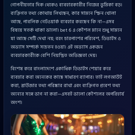
গোপনীয়তার দিক থেকেও ব্যবহারকারীর নিজের ভূমিকা বড়।
ব্যক্তিগত তথ্য কোথায় লিখছেন, কার সামনে স্ক্রিন খোলা
আছে, পাবলিক নেটওয়ার্ক ব্যবহার করছেন কি না—এসব
বিষয়ে সতর্ক থাকা ভালো। bet 6 এ কৌশল মানে শুধু সামনে
যা আছে সেটি দেখা নয়; বরং চারপাশের পরিবেশ, ডিভাইস ও
অভ্যাস সম্পর্কে সচেতন হওয়া। এই অভ্যাস একজন
ব্যবহারকারীকে বেশি নিয়ন্ত্রিত অভিজ্ঞতা দেয়।
বিশেষ করে বাংলাদেশে একাধিক ডিভাইস শেয়ার করে
ব্যবহার করা অনেকের কাছে সাধারণ ব্যাপার। তাই লগআউট
করা, ব্রাউজার তথ্য পরিষ্কার রাখা এবং ব্যক্তিগত প্রবেশ তথ্য
অন্যের সঙ্গে ভাগ না করা—এসবই ভালো কৌশলের অপরিহার্য
অংশ।