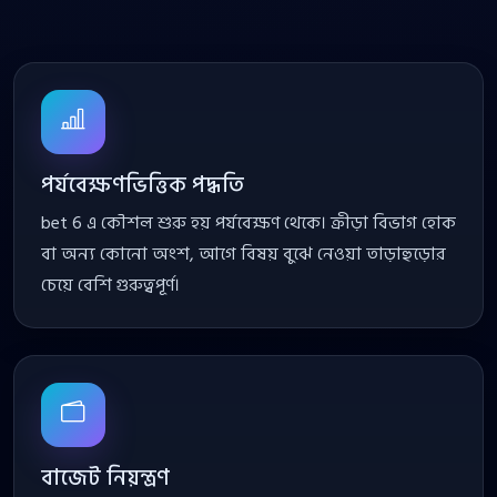
পর্যবেক্ষণভিত্তিক পদ্ধতি
bet 6 এ কৌশল শুরু হয় পর্যবেক্ষণ থেকে। ক্রীড়া বিভাগ হোক
বা অন্য কোনো অংশ, আগে বিষয় বুঝে নেওয়া তাড়াহুড়োর
চেয়ে বেশি গুরুত্বপূর্ণ।
বাজেট নিয়ন্ত্রণ