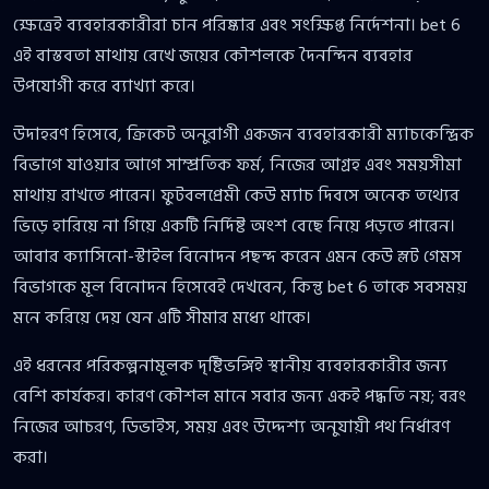
ক্ষেত্রেই ব্যবহারকারীরা চান পরিষ্কার এবং সংক্ষিপ্ত নির্দেশনা। bet 6
এই বাস্তবতা মাথায় রেখে জয়ের কৌশলকে দৈনন্দিন ব্যবহার
উপযোগী করে ব্যাখ্যা করে।
উদাহরণ হিসেবে, ক্রিকেট অনুরাগী একজন ব্যবহারকারী ম্যাচকেন্দ্রিক
বিভাগে যাওয়ার আগে সাম্প্রতিক ফর্ম, নিজের আগ্রহ এবং সময়সীমা
মাথায় রাখতে পারেন। ফুটবলপ্রেমী কেউ ম্যাচ দিবসে অনেক তথ্যের
ভিড়ে হারিয়ে না গিয়ে একটি নির্দিষ্ট অংশ বেছে নিয়ে পড়তে পারেন।
আবার ক্যাসিনো-স্টাইল বিনোদন পছন্দ করেন এমন কেউ স্লট গেমস
বিভাগকে মূল বিনোদন হিসেবেই দেখবেন, কিন্তু bet 6 তাকে সবসময়
মনে করিয়ে দেয় যেন এটি সীমার মধ্যে থাকে।
এই ধরনের পরিকল্পনামূলক দৃষ্টিভঙ্গিই স্থানীয় ব্যবহারকারীর জন্য
বেশি কার্যকর। কারণ কৌশল মানে সবার জন্য একই পদ্ধতি নয়; বরং
নিজের আচরণ, ডিভাইস, সময় এবং উদ্দেশ্য অনুযায়ী পথ নির্ধারণ
করা।