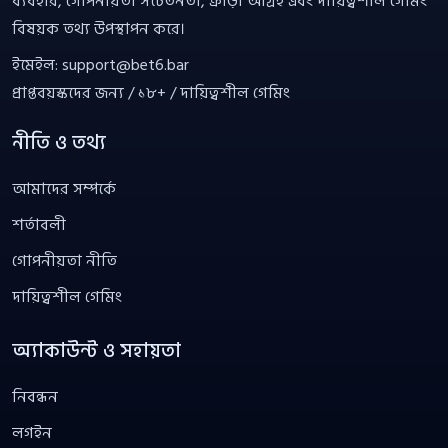
ব্যবহার, গোপনীয়তা সচেতনতা, ক্রীড়া আগ্রহ এবং দায়িত্বশীল গেমিং
বিষয়ক তথ্য উপস্থাপন করে।
ইমেইল:
support@bet6.bar
প্রাপ্তবয়স্কদের জন্য / ১৮+ / দায়িত্বশীল গেমিং
নীতি ও তথ্য
আমাদের সম্পর্কে
শর্তাবলী
গোপনীয়তা নীতি
দায়িত্বশীল গেমিং
অ্যাকাউন্ট ও সহায়তা
নিবন্ধন
লগইন