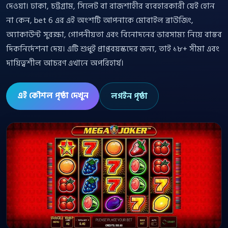
দেওয়া। ঢাকা, চট্টগ্রাম, সিলেট বা রাজশাহীর ব্যবহারকারী যেই হোন
না কেন, bet 6 এর এই অংশটি আপনাকে মোবাইল ব্রাউজিং,
অ্যাকাউন্ট সুরক্ষা, গোপনীয়তা এবং বিনোদনের ভারসাম্য নিয়ে বাস্তব
দিকনির্দেশনা দেয়। এটি শুধুই প্রাপ্তবয়স্কদের জন্য, তাই ১৮+ সীমা এবং
দায়িত্বশীল আচরণ এখানে অপরিহার্য।
এই কৌশল পৃষ্ঠা দেখুন
লগইন পৃষ্ঠা