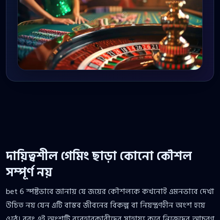
দায়িত্বশীল গেমিং ছাড়া কোনো কৌশল
সম্পূর্ণ নয়
bet 6 স্পষ্টভাবে জানায় যে জয়ের কৌশলকে কখনোই এমনভাবে দেখা
উচিত নয় যেন এটি বাস্তব জীবনের বিকল্প বা নিয়ন্ত্রণহীন অংশ হয়ে
ওঠে। বরং এই অংশটি ব্যবহারকারীদের সাহায্য করে নিজেদের আচরণ